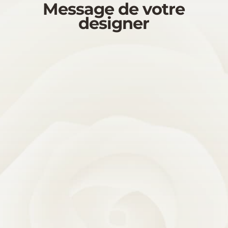
Message de votre
designer
Saviez-vous que la clé de mon
succès, c’est Vous !
C’est aussi mon
devoir de vous rendre la pareille
par le succès de votre projet.
Sans cesse, vous me challengez à relever des défis
en échange des solutions que je vous apporte ce
qui me permet de développer mes compétences
pragmatiques « K » par « K ».
Vous êtes aussi ma source
d’inspiration !
Autant de clients, autant de versatilité de styles,
autant de projets différents et autant de chances