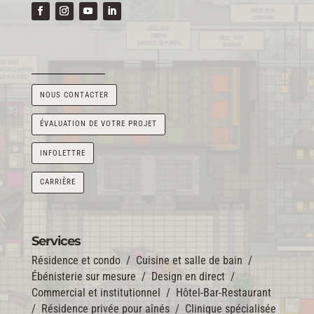
NOUS CONTACTER
ÉVALUATION DE VOTRE PROJET
INFOLETTRE
CARRIÈRE
Services
Résidence et condo
/
Cuisine et salle de bain
/
Ébénisterie sur mesure
/
Design en direct
/
Commercial et institutionnel
/
Hôtel-Bar-Restaurant
/
Résidence privée pour aînés
/
Clinique spécialisée