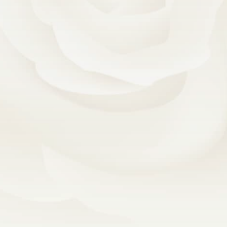
de renouveler ma créativité pour me démarquer du
courant actuel en développant un style libre de
toutes contraintes grâce à vous.
Merci pour cette confiance authentique et pour la
chance que vous m’offrez de nourrir encore et
encore ma passion pour le design !
Anne Faucher
Designer d’intérieur sénior, d’A
X
é
I
iD