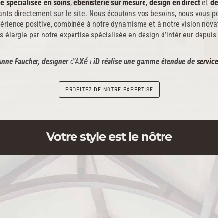
ue spécialisée en soins
,
ébénisterie sur mesure
,
design en direct
et
de
nts directement sur le site. Nous écoutons vos besoins, nous vous p
érience positive, combinée à notre dynamisme et à notre vision novatr
s élargie par notre expertise spécialisée en design d’intérieur depuis
é
Anne Faucher, designer
d’
A
X
I
iD
réalise une gamme étendue de
servic
PROFITEZ DE NOTRE EXPERTISE
Votre style est le nôtre