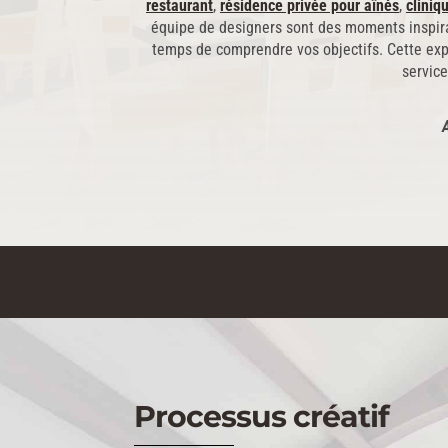
restaurant
,
résidence privée pour aînés
,
cliniq
équipe de designers sont des moments inspira
temps de comprendre vos objectifs. Cette exp
service
Processus créatif