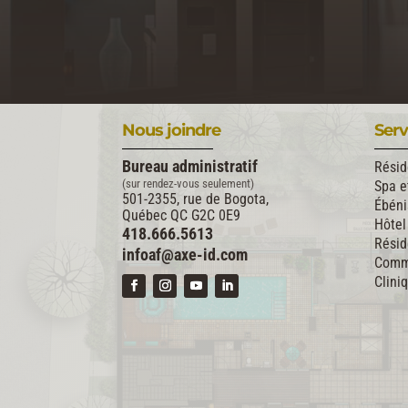
Nous joindre
Serv
Bureau administratif
Résid
(sur rendez-vous seulement)
Spa e
501-2355, rue de Bogota,
Ébéni
Québec QC G2C 0E9
Hôtel
418.666.5613
Résid
infoaf@axe-id.com
Comme
Clini