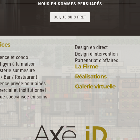
NOUS EN SOMMES PERSUADÉS
OUI, JE SUIS PRÊT
ices
Design en direct
Design d’intervention
ence et condo
Partenariat d’affaires
t gym à la maison
La Firme
sterie sur mesure
Réalisations
 / Bar / Restaurant
ence privée pour aînés
Galerie virtuelle
rcial et institutionnel
que spécialisée en soins