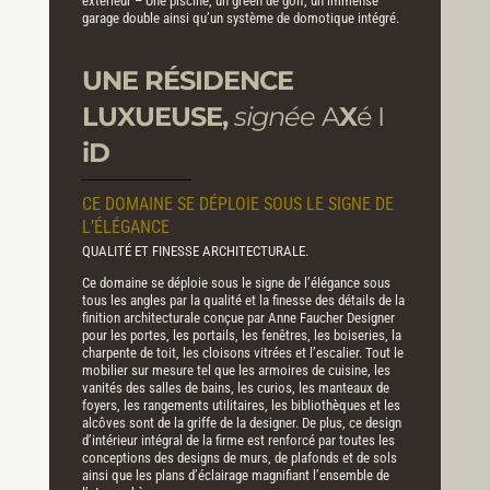
extérieur – Une piscine, un green de golf, un immense
garage double ainsi qu’un système de domotique intégré.
UNE
RÉSIDENCE
LUXUEUSE,
signée
A
X
é I
iD
CE DOMAINE SE DÉPLOIE SOUS LE SIGNE DE
L’ÉLÉGANCE
QUALITÉ ET FINESSE ARCHITECTURALE.
Ce domaine se déploie sous le signe de l’élégance sous
tous les angles par la qualité et la finesse des détails de la
finition architecturale conçue par Anne Faucher Designer
pour les portes, les portails, les fenêtres, les boiseries, la
charpente de toit, les cloisons vitrées et l’escalier. Tout le
mobilier sur mesure
tel que les armoires de
cuisine
, les
vanités des
salles de bains
, les curios, les manteaux de
foyers, les rangements utilitaires, les bibliothèques et les
alcôves sont de la griffe de la designer. De plus, ce design
d’intérieur intégral de la firme est renforcé par toutes les
conceptions des designs de murs, de plafonds et de sols
ainsi que les plans d’éclairage magnifiant l’ensemble de