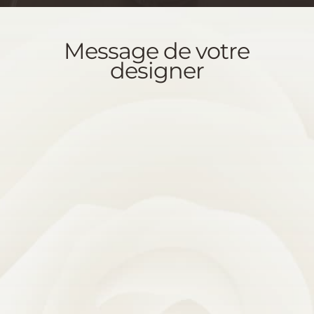
Message de votre
designer
Saviez-vous que la clé de mon
succès, c’est Vous ?
C’est aussi mon
devoir de vous rendre la pareille
par le succès de votre projet.
Sans cesse, vous me challengez à relever des défis
en échange des solutions que je vous apporte ce
qui me permet de développer mes compétences
pragmatiques « K » par « K ».
Vous êtes aussi ma source
d’inspiration !