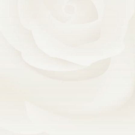
Autant de clients, autant de versatilité de styles,
autant de projets différents et autant de chances
de renouveler ma créativité pour me démarquer du
courant actuel en développant un style libre de
toutes contraintes grâce à vous.
Merci pour cette confiance authentique et pour la
chance que vous m’offrez de nourrir encore et
encore ma passion pour le design !
Anne Faucher
Designer d’intérieur sénior, d’A
X
é
I
iD
inc.