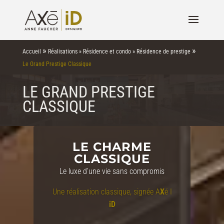
»
»
Accueil
Réalisations
»
Résidence et condo
»
Résidence de prestige
Le Grand Prestige Classique
LE GRAND PRESTIGE
CLASSIQUE
LE CHARME
CLASSIQUE
Le luxe d’une vie sans compromis
Une réalisation classique, signée A
X
é I
iD